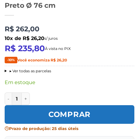
Preto Ø 76 cm
R$ 262,00
10x de R$ 26,20
s/ juros
R$ 235,80
À vista no PIX
-10%
Você economiza R$ 26,20
▸ Ver todas as parcelas
Em estoque
Banqueta Tubular Preto Assento Preto Ø 76 cm quantida
COMPRAR
Prazo de produção: 25 dias úteis