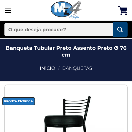
Skip
to
content
Pesquisar
por:
Banqueta Tubular Preto Assento Preto Ø 76
cm
INÍCIO
/
BANQUETAS
Add to
PRONTA ENTREGA
wishlist