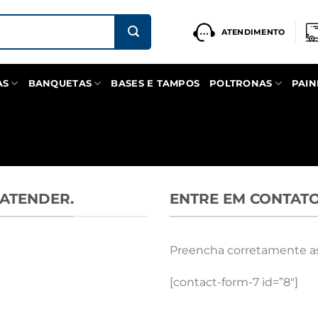
ATENDIMENTO
AS
BANQUETAS
BASES E TAMPOS
POLTRONAS
PAIN
 ATENDER.
ENTRE EM CONTAT
Preencha corretamente as
[contact-form-7 id=”8″]