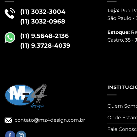
Loja:
Rua Pai
(11) 3032-3004
São Paulo - 
(11) 3032-0968
Estoque:
Re
(11) 9.5648-2136
Castro, 35 -
(11) 9.3728-4039
INSTITUC
Quem Som
Onde Esta
contato@mz4design.com.br
Fale Conos