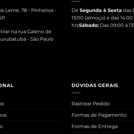
s Leme, 78 - Pinheiros -
De
Segunda á Sexta
das 
SP
13:00 (almoço) e das 14:00 
hrs
Sábado:
Das 09:00 à 13
tirar na rua Galeno de
 Jurubatuba - São Paulo
IONAL
DÚVIDAS GERAIS
os
Rastrear Pedido
mos
Formas de Pagamento
co
Formas de Entrega