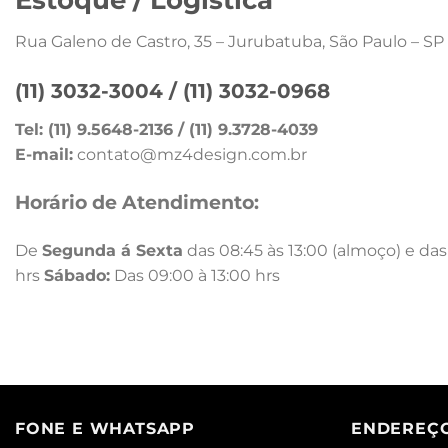
Rua Galeno de Castro, 35 – Jurubatuba, São Paulo – SP
(11) 3032-3004 /
(11) 3032-0968
Tel: (11) 9.5648-2136 / (11) 9.3728-4039
E-mail:
contato@mz4design.com.br
Horário de Atendimento:
De
Segunda á Sexta
das 08:45 às 13:00 (almoço) e das 
hrs
Sábado:
Das 09:00 à 13:00 hrs
FONE E WHATSAPP
ENDEREÇ