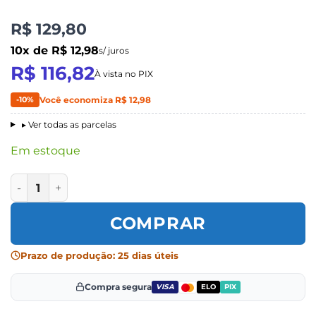
R$ 129,80
10x de R$ 12,98
s/ juros
R$ 116,82
À vista no PIX
-10%
Você economiza R$ 12,98
▸ Ver todas as parcelas
Em estoque
Cadeira Eiffel Rosa Infantil quantidade
COMPRAR
Prazo de produção: 25 dias úteis
Compra segura
VISA
ELO
PIX