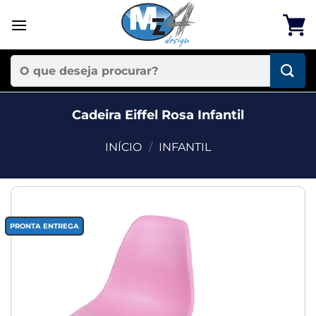
Skip
to
content
Pesquisar
por:
Cadeira Eiffel Rosa Infantil
INÍCIO
/
INFANTIL
Add to
PRONTA ENTREGA
wishlist