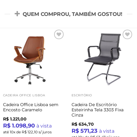
QUEM COMPROU, TAMBÉM GOSTOU!
Add to
Add to
wishlist
wishlist
-33%
CADEIRA OFFICE LISBOA
ESCRITÓRIO
Cadeira Office Lisboa sem
Cadeira De Escritório
Encosto Caramelo
Esteirinha Tela 3303 Fixa
Cinza
R$ 1.221,00
R$ 634,70
R$ 1.098,90
à vista
R$ 571,23
à vista
até 10x de R$ 122,10 s/ juros