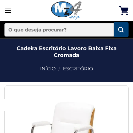
Skip
to
content
Pesquisar
por:
Cadeira Escritório Lavoro Baixa Fixa
Cromada
INÍCIO
/
ESCRITÓRIO
Add to
-25%
wishlist