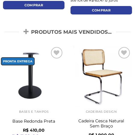
até 10x de R$ 63,47 s/ juros
COMPRAR
COMPRAR
PRODUTOS MAIS VENDIDOS...
Add to
Add to
PRONTA ENTREGA
wishlist
wishlist
BASES E TAMPOS
CADEIRAS DESIGN
Cadeira Cesca Natural
Base Redonda Preta
Sem Braço
R$ 410,00
R$ 1.900,00