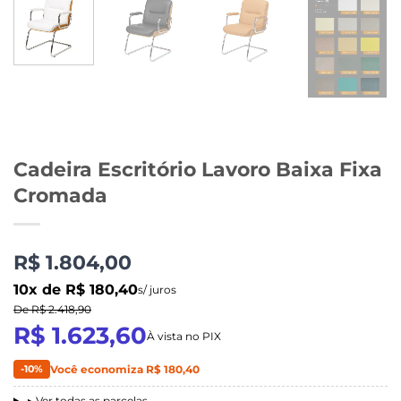
Cadeira Escritório Lavoro Baixa Fixa
Cromada
R$ 1.804,00
10x de R$ 180,40
s/ juros
De R$ 2.418,90
R$ 1.623,60
À vista no PIX
-10%
Você economiza R$ 180,40
▸ Ver todas as parcelas