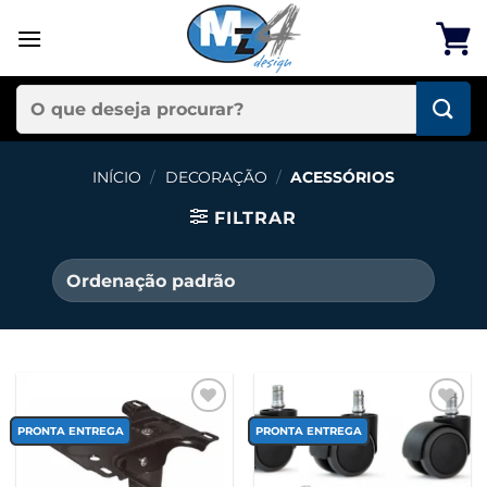
Skip
to
content
Pesquisar
por:
INÍCIO
/
DECORAÇÃO
/
ACESSÓRIOS
FILTRAR
Add to
Add to
wishlist
wishlist
PRONTA ENTREGA
PRONTA ENTREGA