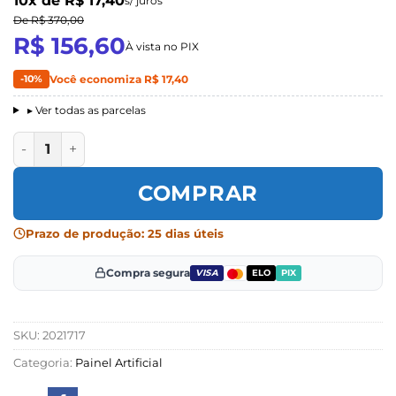
10x de R$ 17,40
s/ juros
De R$ 370,00
R$ 156,60
À vista no PIX
-10%
Você economiza R$ 17,40
▸ Ver todas as parcelas
Planta Colocasia Taro Artificial 50cm quantidade
COMPRAR
Prazo de produção: 25 dias úteis
Compra segura
VISA
ELO
PIX
SKU:
2021717
Categoria:
Painel Artificial