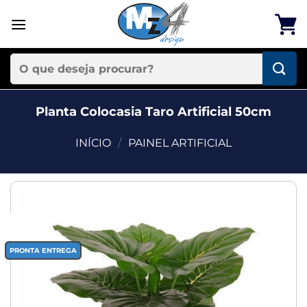
Skip
to
content
Pesquisar
por:
Planta Colocasia Taro Artificial 50cm
INÍCIO
/
PAINEL ARTIFICIAL
Add to
-53%
wishlist
PRONTA ENTREGA